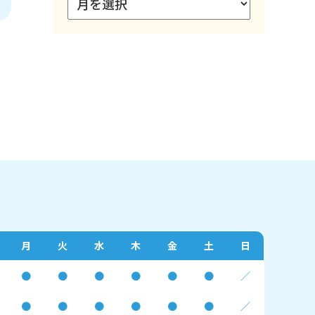
月
火
水
木
金
土
日
●
●
●
●
●
●
／
●
●
●
●
●
●
／