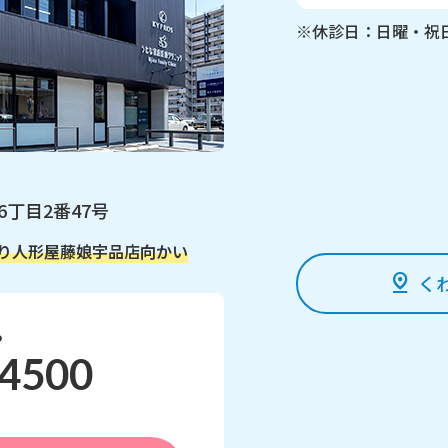
※休診日：日曜・祝
6丁目2番47号
り
人形屋藤娘宇品店向かい
く
ら
-4500