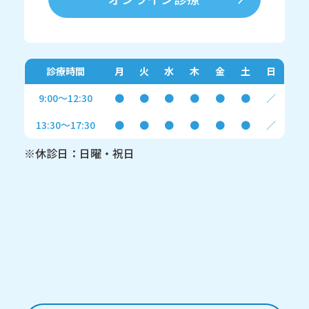
診療時間
月
火
水
木
金
土
日
9:00～12:30
●
●
●
●
●
●
／
13:30～17:30
●
●
●
●
●
●
／
※休診日：日曜・祝日