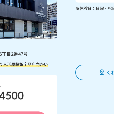
※休診日：日曜・祝
6丁目2番47号
り
人形屋藤娘宇品店向かい
く
ら
-4500