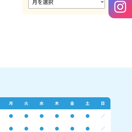
月
火
水
木
金
土
日
●
●
●
●
●
●
／
●
●
●
●
●
●
／