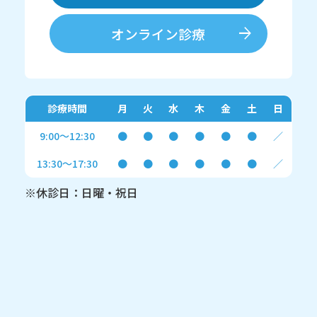
オンライン診療
診療時間
月
火
水
木
金
土
日
9:00～12:30
●
●
●
●
●
●
／
13:30～17:30
●
●
●
●
●
●
／
※休診日：日曜・祝日